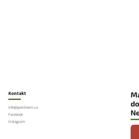
Kontakt
Má
do
info
@
podvickem.cz
Ne
Facebook
Instagram