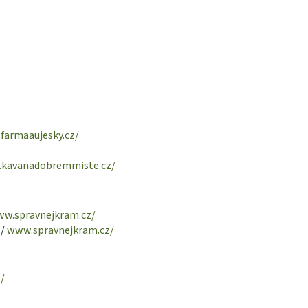
farmaaujesky.cz/
kavanadobremmiste.cz/
w.spravnejkram.cz/
 /
www.spravnejkram.cz/
/